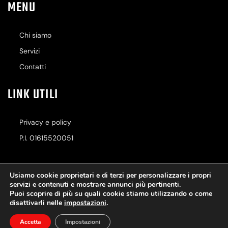
MENU
Chi siamo
Servizi
Contatti
LINK UTILI
Privacy e policy
P.I. 01615520051
Usiamo cookie proprietari e di terzi per personalizzare i propri
servizi e contenuti e mostrare annunci più pertinenti.
Puoi scoprire di più su quali cookie stiamo utilizzando o come
Autocarrozzeria Caggiano
disattivarli nelle
impostazioni
.
Copyright © 2023. All rights reserved.
Accetta
Impostazioni